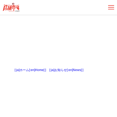
[:ja]ホーム[:en]Home[:]
>
[:ja]お知らせ[:en]News[:]
> 製パン室３