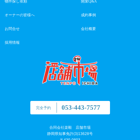
物件探し依頼
開業Q&A
オーナーの皆様へ
成約事例
お問合せ
会社概要
採用情報
053-443-7577
完全予約
合同会社楽毅 店舗市場
静岡県知事免許(3)13628号
〒430-0803