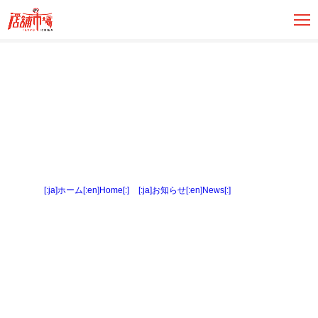
[:ja]ホーム[:en]Home[:]
>
[:ja]お知らせ[:en]News[:]
> 公図赤線