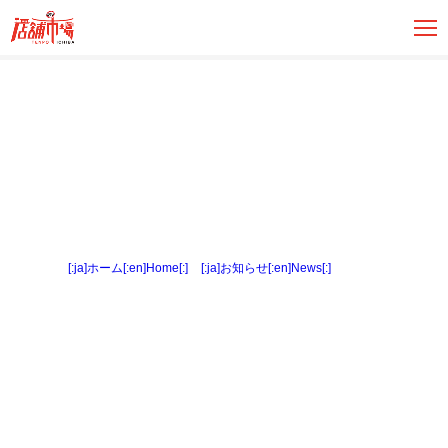
[:ja]ホーム[:en]Home[:]
>
[:ja]お知らせ[:en]News[:]
> 内観２