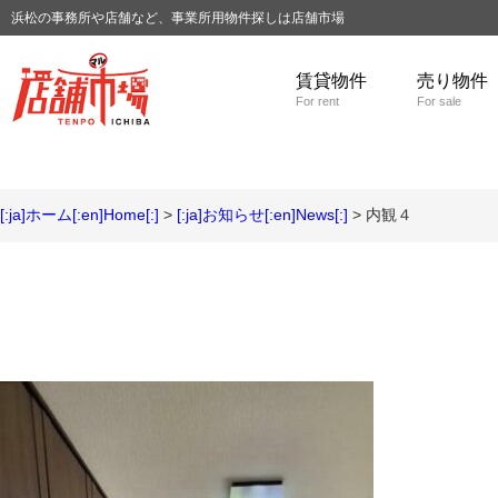
浜松の事務所や店舗など、事業所用物件探しは店舗市場
賃貸物件
売り物件
For rent
For sale
[:ja]ホーム[:en]Home[:]
>
[:ja]お知らせ[:en]News[:]
> 内観４