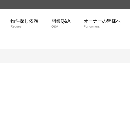
物件探し依頼
開業Q&A
オーナーの皆様へ
Request
Q&A
For owners