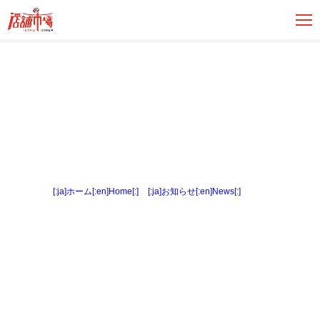
[:ja]ホーム[:en]Home[:]
>
[:ja]お知らせ[:en]News[:]
> 外観