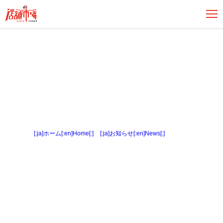
[:ja]ホーム[:en]Home[:]
>
[:ja]お知らせ[:en]News[:]
> 内観４