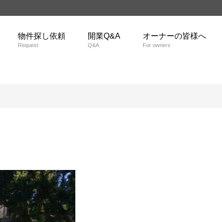
物件探し依頼
開業Q&A
オーナーの皆様へ
Request
Q&A
For owners