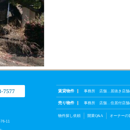
3-7577
賃貸物件
事務所
店舗
…
居抜き店舗
売り物件
事務所
店舗
…
住居付店舗
物件探し依頼
開業Q&A
オーナーの
6-11