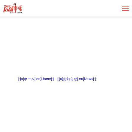
[:ja]ホーム[:en]Home[:]
>
[:ja]お知らせ[:en]News[:]
> 衛星写真