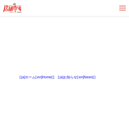
[:ja]ホーム[:en]Home[:]
>
[:ja]お知らせ[:en]News[:]
> 外観４