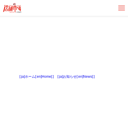
[:ja]ホーム[:en]Home[:]
>
[:ja]お知らせ[:en]News[:]
> 間取図