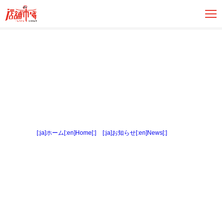
[:ja]ホーム[:en]Home[:]
>
[:ja]お知らせ[:en]News[:]
> 外観