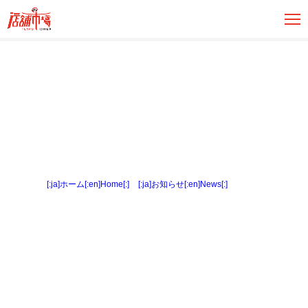
[:ja]ホーム[:en]Home[:]
>
[:ja]お知らせ[:en]News[:]
> 内観４