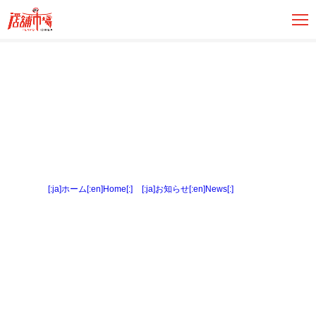
[:ja]ホーム[:en]Home[:]
>
[:ja]お知らせ[:en]News[:]
> 間取図