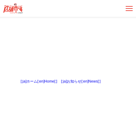
[:ja]ホーム[:en]Home[:]
>
[:ja]お知らせ[:en]News[:]
> 内観１