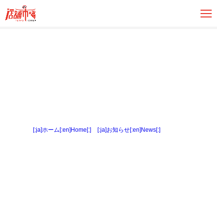
[:ja]ホーム[:en]Home[:]
>
[:ja]お知らせ[:en]News[:]
> 内観４