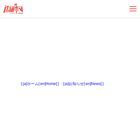
[:ja]ホーム[:en]Home[:]
>
[:ja]お知らせ[:en]News[:]
> 内観６