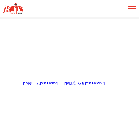
[:ja]ホーム[:en]Home[:]
>
[:ja]お知らせ[:en]News[:]
> 地図