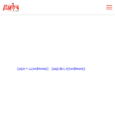
[:ja]ホーム[:en]Home[:]
>
[:ja]お知らせ[:en]News[:]
> 内観１