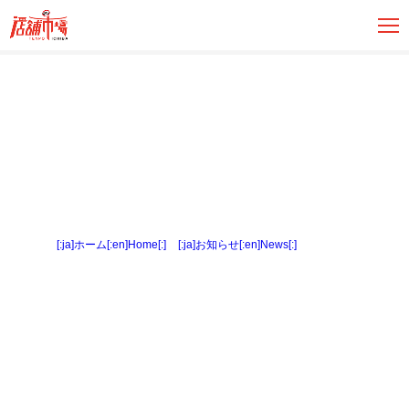
[:ja]ホーム[:en]Home[:]
>
[:ja]お知らせ[:en]News[:]
> 間取図３