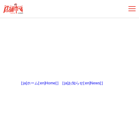
[:ja]ホーム[:en]Home[:]
>
[:ja]お知らせ[:en]News[:]
> 土地１