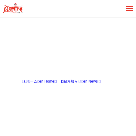
[:ja]ホーム[:en]Home[:]
>
[:ja]お知らせ[:en]News[:]
> 土地３