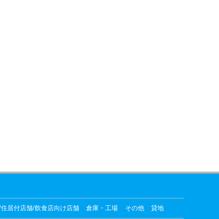
/住居付店舗/飲食店向け店舗
倉庫・工場
その他
貸地