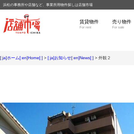
浜松の事務所や店舗など、事業所用物件探しは店舗市場
賃貸物件
売り物件
For rent
For sale
[:ja]ホーム[:en]Home[:]
>
[:ja]お知らせ[:en]News[:]
> 外観２