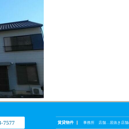
3-7577
賃貸物件
事務所
店舗
…
居抜き店舗