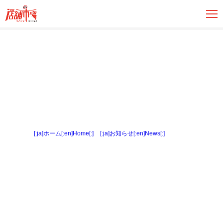
[:ja]ホーム[:en]Home[:]
>
[:ja]お知らせ[:en]News[:]
> 外観３