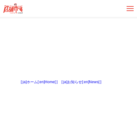
[:ja]ホーム[:en]Home[:]
>
[:ja]お知らせ[:en]News[:]
> 土地６